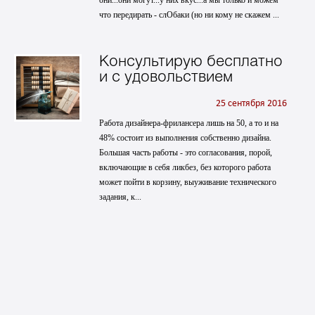
они...они могут...у них вкус...а мы только и можем
что передирать - слОбаки (но ни кому не скажем ...
Консультирую бесплатно
и с удовольствием
25 сентября 2016
Работа дизайнера-фрилансера лишь на 50, а то и на
48% состоит из выполнения собственно дизайна.
Большая часть работы - это согласования, порой,
включающие в себя ликбез, без которого работа
может пойти в корзину, выуживание технического
задания, к...