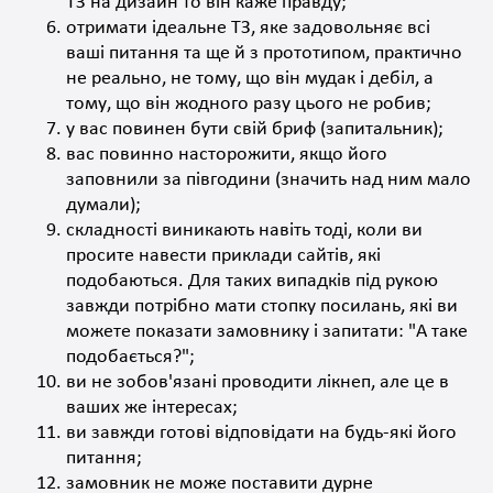
ТЗ на дизайн то
він
каже
правду
;
отримати ідеальне ТЗ, яке задовольняє всі
ваші питання та ще й з прототипом, практично
не реально, не тому, що він мудак і дебіл, а
тому, що він жодного разу цього не робив
;
у вас повинен бути свій бриф (
запитальник
)
;
вас повинно насторожити, якщо його
заповнили за півгодини (значить над ним мало
думали)
;
складності виникають навіть тоді, коли ви
просите навести приклади сайтів, які
подобаються. Для таких випадків під рукою
завжди потрібно мати стопку посилань, які ви
можете
показати
замовнику і запитати: "А таке
подобається?";
ви не зобов'язані проводити лікнеп, але це в
ваших же
інтересах
;
ви завжди готові відповідати на будь-які його
питання
;
замовник
не може
поставити дурне