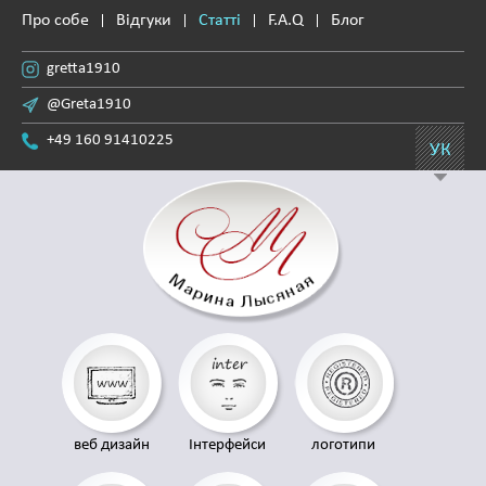
Про собе
Відгуки
Статті
F.A.Q
Блог
gretta1910
@Greta1910
+49 160 91410225
УК
веб дизайн
Інтерфейси
логотипи