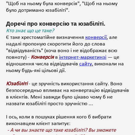
"Щоб на ньому була конверсія", "Щоб на ньому
було дотримано
юзабіліті
"
.
Доречі про конверсію та юзабіліті.
Кто знає що це таке?
Є таке хрестоматійне
визначення
конверсії
,
але
надалі пропоную скоротити його до слова
"відвідуваність" (хоча воно і не відображає всю
повноту
)
-
Конверсія
в
інтернет-маркетинзі
—
це
відношення числа
відвідувачів
сайту
,
виконали на
ньому
будь-які
цільові дії
.
Юзабіліті
-
це зручність використання сайту. Воно
безпосередньо
впливає на конвертацію відвідувачів
в клієнтів. Мені завжди було цікаво чому б не
назвати юзабіліті просто зручністю ...
І ось, коли в пошуках рішення кого б вибрати
виконавцем клієнт
запитує
:
- А чи вы знаєте що таке юзабіліті? Вы зможете