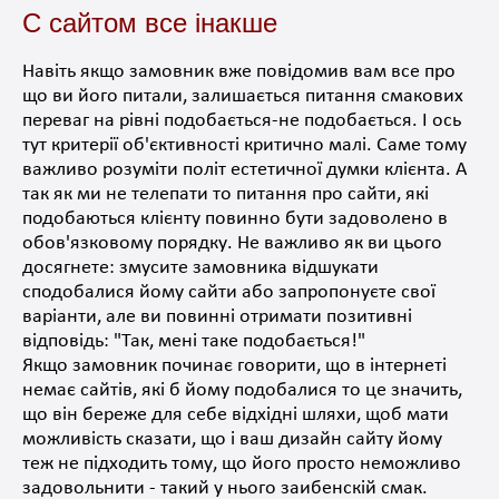
С сайтом все інакше
Навіть якщо замовник вже повідомив вам все про
що ви його питали, залишається питання смакових
переваг на рівні подобається-не подобається.
І ось
тут критерії об'єктивності критично малі.
Саме тому
важливо розуміти політ естетичної думки клієнта.
А
так як ми не телепати то питання про сайти, які
подобаються клієнту повинно бути задоволено в
обов'язковому порядку.
Не важливо як ви цього
досягнете: змусите замовника відшукати
сподобалися йому сайти або запропонуєте свої
варіанти, але ви повинні отримати позитивні
відповідь: "Так, мені таке подобається!"
Якщо замовник починає говорити, що в інтернеті
немає сайтів, які б йому подобалися то це значить,
що він береже для себе відхідні шляхи, щоб мати
можливість сказати, що і ваш дизайн сайту йому
теж не підходить тому, що його просто неможливо
задовольнити - такий
у нього заибенскій смак.