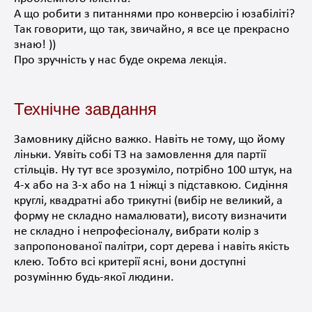
А що робити з питаннями про конверсію і
юзабіліті
?
Так говорити, що так, звичайно, я все це прекрасно
знаю! ))
Про зручність у нас буде окрема лекція
.
Технічне завдання
Замовнику дійсно важко. Навіть не тому, що йому
ліньки. Уявіть собі ТЗ на замовлення для партії
стільців. Ну тут все зрозуміло, потрібно 100 штук, на
4-х або на 3-х або на 1 ніжці з підставкою. Сидіння
круглі, квадратні або трикутні (вибір не великий, а
форму не складно намалювати), висоту визначити
не складно і непрофесіоналу, вибрати колір з
запропонованої палітри, сорт дерева і навіть якість
клею. Тобто всі критерії ясні, вони
доступні
розумінню
будь-якої людини
.