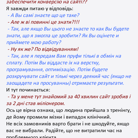
забеспечити конверсію на сайті??
Я
завжди
питаю
у відповідь
:
- А Вы самі знаєте що це таке?
- Але ж ві повинні це знати?!!!
- Так, але якщо Вы цього не знаєте то как Вы будете
знати, що я змогла це зробити? Як Вы оцінете и
приймете мою работу?
- Ну як же? По відвідуванням!
- Так, але я передам Вам пруфи тількі в обмін на
сплату. Потім Вы віддасте іх на верстку,
програмування, оптимізацію. Потім будете
розкручувати сайт и тількі через деякий час (якщо не
заощадете на просуванны) отримаєте результати.
И тут починається:
- Та у мене тут знайомий за 40 хвилин сайт зробив і
за 2 дні став міліонером.
Ось це вірна ознака, що людина прийшла з тренінгу,
де йому промили мізки і випадок клінічний.
Не всіх замовників варто брати і не шкодуйте, якщо
вас не вибрали. Радійте, що не витратили час на
проблемного клієнта.