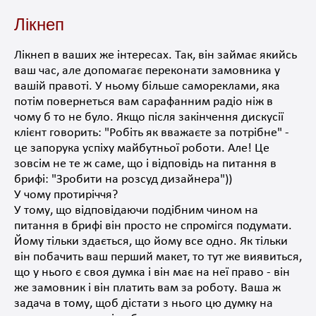
Лікнеп
Лікнеп в ваших же інтересах.
Так, він займає якийсь
ваш час, але допомагає переконати замовника у
вашій правоті.
У ньому більше самореклами, яка
потім повернеться вам сарафанним радіо ніж в
чому б то не було.
Якщо після закінчення дискусії
клієнт говорить: "Робіть як вважаєте за потрібне" -
це запорука успіху майбутньої роботи.
Але!
Це
зовсім не те ж саме, що і відповідь на питання в
брифі: "Зробити на розсуд дизайнера"))
У чому протиріччя?
У тому, що відповідаючи подібним чином на
питання в брифі він просто не спромігся подумати.
Йому тільки здається, що йому все одно.
Як тільки
він побачить ваш перший макет, то тут же виявиться,
що у нього є своя думка і він має на неї право - він
же замовник і він платить вам за роботу.
Ваша ж
задача в тому, щоб дістати з нього цю думку на