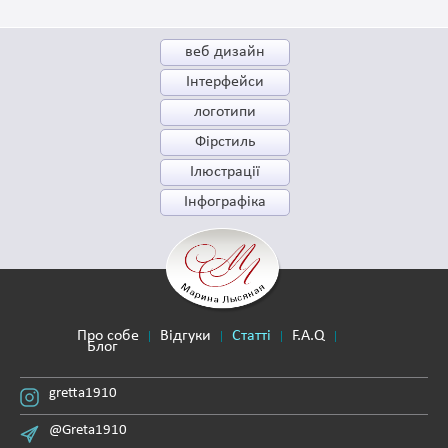
веб дизайн
Інтерфейси
логотипи
Фірстиль
Ілюстрації
Інфографіка
Про собе
Відгуки
Статті
F.A.Q
Блог
gretta1910
@Greta1910