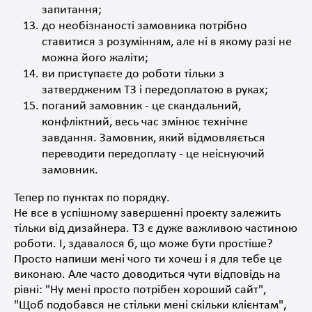
запитання
;
до необізнаності замовника потрібно
ставитися з розумінням, але ні в якому разі не
можна його жаліти
;
ви приступаєте до роботи тільки з
затвердженим ТЗ і передоплатою в руках
;
поганий замовник - це
скандальний
,
конфліктний, весь час змінює технічне
завдання. Замовник, який відмовляється
переводити
передоплату - це неіснуючий
замовник
.
Тепер
по пунктах по порядку.
Не все в успішному завершенні проекту залежить
тільки від
дизайнера
. ТЗ є дуже важливою частиною
роботи. І, здавалося б, що може бути
простіше
?
Просто напиши мені чого ти хочеш і я для тебе це
виконаю. Але часто доводиться
чути
відповідь на
рівні: "Ну мені просто потрібен хороший сайт",
"Щоб подобався не стільки
мені
скільки
клієнтам",